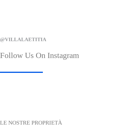
@VILLALAETITIA
Follow Us On Instagram
A detail of our ceiling “rosoni” in full bloom!
Summer calls for evening aperitivo
#VillaLaetitia #Roma
#VillaLaetitia #Rom
38
9
32
1
LE NOSTRE PROPRIETÀ