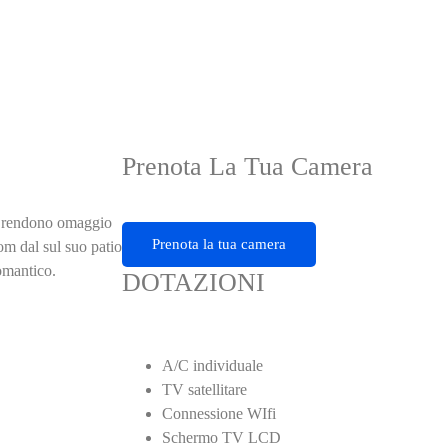
Prenota La Tua Camera
sso rendono omaggio
Prenota la tua camera
m dal sul suo patio
omantico.
DOTAZIONI
A/C individuale
TV satellitare
Connessione WIfi
Schermo TV LCD