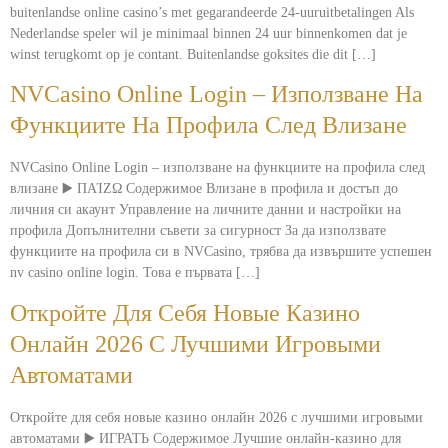
buitenlandse online casino’s met gegarandeerde 24‑uuruitbetalingen Als
Nederlandse speler wil je minimaal binnen 24 uur binnenkomen dat je
winst terugkomt op je contant. Buitenlandse goksites die dit […]
NVCasino Online Login – Използване На
Функциите На Профила След Влизане
NVCasino Online Login – използване на функциите на профила след
влизане ▶️ ΠΑΊΖΩ Содержимое Влизане в профила и достъп до
личния си акаунт Управление на личните данни и настройки на
профила Допълнителни съвети за сигурност За да използвате
функциите на профила си в NVCasino, трябва да извършите успешен
nv casino online login. Това е първата […]
Откройте Для Себя Новые Казино
Онлайн 2026 С Лучшими Игровыми
Автоматами
Откройте для себя новые казино онлайн 2026 с лучшими игровыми
автоматами ▶️ ИГРАТЬ Содержимое Лучшие онлайн-казино для