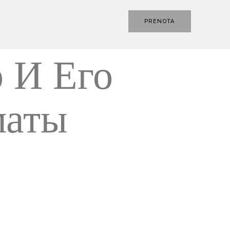
PRENOTA
 И Его
маты