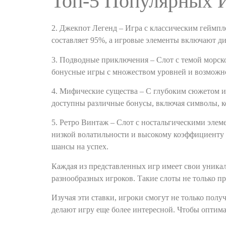
Топ-5 Популярных 
2.
Джекпот Легенд
– Игра с классическим геймпл
составляет 95%, а игровые элементы включают 
3.
Подводные приключения
– Слот с темой морск
бонусные игры с множеством уровней и возможн
4.
Мифические существа
– С глубоким сюжетом и 
доступны различные бонусы, включая символы, к
5.
Ретро Винтаж
– Слот с ностальгическими элеме
низкой волатильности и высокому коэффициенту 
шансы на успех.
Каждая из представленных игр имеет свои уника
разнообразных игроков. Такие слоты не только п
Изучая эти ставки, игроки смогут не только пол
делают игру еще более интересной. Чтобы оптима