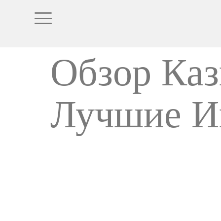
Обзор Каз
Лучшие И