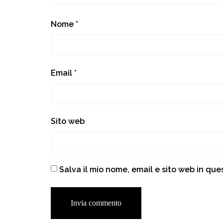
Nome
*
Email
*
Sito web
Salva il mio nome, email e sito web in qu