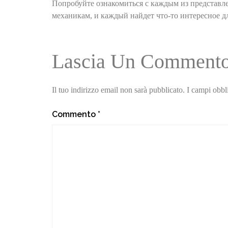
Попробуйте ознакомиться с каждым из представл
механикам, и каждый найдет что-то интересное дл
Lascia Un Comment
Il tuo indirizzo email non sarà pubblicato.
I campi obbl
Commento
*