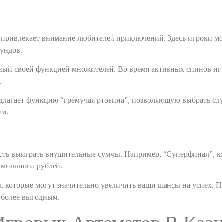
 привлекает внимание любителей приключений. Здесь игроки м
ундов.
тный своей функцией множителей. Во время активных спинов иг
.
едлагает функцию “гремучая ртовина”, позволяющую выбрать сл
им.
ь выиграть внушительные суммы. Например, “Суперфинал”, кот
1 миллиона рублей.
сы, которые могут значительно увеличить ваши шансы на успех.
 более выгодным.