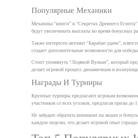
Популярные Механики
Механика “книги” в “Секретах Древнего Египта”
будут увеличивать выплаты во время бонусных ра
Также интересен автомат “Барабан удачи”, извес
создает дополнительные возможности для победы
Стоит упомянуть “Ледяной Вулкан”, который пр
делает игровой процесс динамичным и волнующ
Награды И Турниры
Крупные турниры предлагают игрокам возможност
участников со всех уголков, предлагая призы до 
Не забудьте обратить внимание на акции и бону
каждую неделю, что делает игровой опыт гораздо