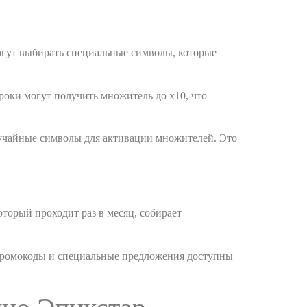
огут выбирать специальные символы, которые
роки могут получить множитель до x10, что
учайные символы для активации множителей. Это
орый проходит раз в месяц, собирает
 Промокоды и специальные предложения доступны